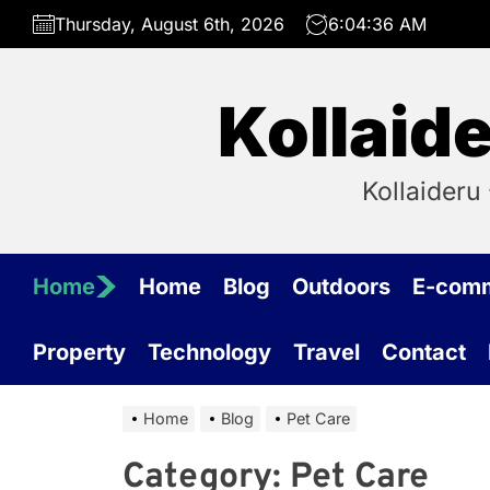
Skip
Thursday, August 6th, 2026
6:04:36 AM
to
the
content
Kollaide
Kollaideru 
Home
Home
Blog
Outdoors
E-com
Property
Technology
Travel
Contact
Home
Blog
Pet Care
Category:
Pet Care