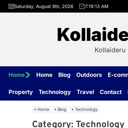
Skip
Saturday, August 8th, 2026
7:19:13 AM
to
the
content
Kollaide
Kollaideru 
Home
Home
Blog
Outdoors
E-com
Property
Technology
Travel
Contact
Home
Blog
Technology
Category:
Technology